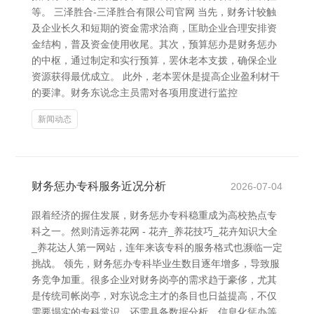
等。 三泽胜合-三泽胜合有限公司官网 当先，财务计较触
及企业长久和短期的资金需求洽商，匡助企业合理安排资
金结构，普及资金使用收尾。其次，预算惩办是财务惩办
的中枢，通过制定和实行预算，罢休老本支拨，确保企业
资源获得最优成立。 此外，老本罢休是提高企业盈利材干
的要津。财务东说念主员需对各项用度进行监控
新闻动态
财务惩办专科服务近况分析
2026-07-04
跟着经济的握住发展，财务惩办专科稳重成为高校热点专
科之一。然则清远养花网 - 花卉_养花技巧_花卉知识大全
_养花达人第一网站，连年来该专科的服务格式也濒临一定
挑战。 领先，财务惩办专科毕业生数目逐年增多，导致服
务竞争加重。很多企业对财务岗亭的需求趋于豪侈，尤其
是传统司帐岗亭，对东说念主才的条目也日益提高，不仅
需要塌实的专科常识，还需具备数据分析、信息化惩办等