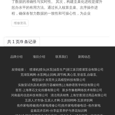
了数据的准确性与实时性。 其次，构建圭臬化进程是擢升
惩办水平的有用方法。通过长入核算圭臬、次序操作进
程，确保各智力数据的一致性和可操心性，为企业
维修资讯
共 1 页/9 条记录
品牌介绍
项目介绍
联系我们
新闻动态
友情链接：
喷灌机|喷头|水泵|油泵生产|浙江派贝喷灌泵业有限公司
芜湖泵阀网-水泵网|止回阀,调节阀,离心泵,管道泵,自吸泵,
模型设计-东莞市义高模型科技有限公司
实验室试剂及耗材|医疗器械销售|上海静君医学科技有限公司
首页-上海菁石文化传播有限公司
新乡市豫都网络技术有限公司
河南嘉尚信息科技有限公司
清洁用具销售 上海甘蔷清洁用品有限公司
五原人才市场-五原人才网-五原招聘网-五原求职网
焦作家电维修|焦作家电维修公司|焦作家电维修电话--焦作家电
盆栽花卉百科-分享盆景养护与养花知识网