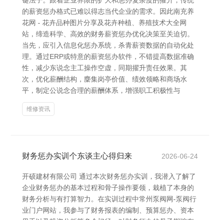
键法子。跟着企业界限的扩大和惩办复杂度的擢升，传统
的薪资惩办格式已难以得志当代企业的需求。因此南充养
花网 - 花卉品种图片分享及花卉种植、养殖技术大全网
站，缔造科学、高效的财务薪资惩办优化决策至关迫切。
当先，应引入信息化惩办系统，杀青薪资数据的自动化处
理。通过ERP或特意的薪资惩办软件，不错提高数据准确
性，减少东说念主工操作空虚，同期擢升责任效果。其
次，优化薪酬结构，麇集岗亭价值、绩效领略和商场水
平，制定公说念合理的薪酬体系，增强职工积极性与
维修资讯
财务惩办实训个东谈主心得归来
2026-06-24
开硕建材有限公司 通过本次财务惩办实训，我潜入了解了
企业财务惩办的基本过程和骨子操作要领，栽植了本身的
财务分析与有打算智力。在实训过程中常州泵阀网-泵阀行
业门户网站，我参与了财务报表的编制、预算惩办、资本