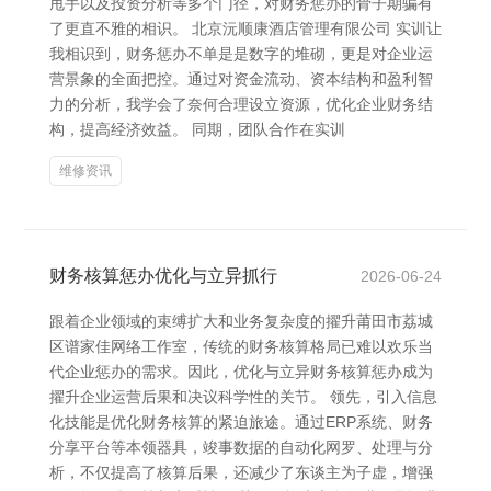
甩手以及投资分析等多个门径，对财务惩办的骨子期骗有
了更直不雅的相识。 北京沅顺康酒店管理有限公司 实训让
我相识到，财务惩办不单是是数字的堆砌，更是对企业运
营景象的全面把控。通过对资金流动、资本结构和盈利智
力的分析，我学会了奈何合理设立资源，优化企业财务结
构，提高经济效益。 同期，团队合作在实训
维修资讯
财务核算惩办优化与立异抓行
2026-06-24
跟着企业领域的束缚扩大和业务复杂度的擢升莆田市荔城
区谱家佳网络工作室，传统的财务核算格局已难以欢乐当
代企业惩办的需求。因此，优化与立异财务核算惩办成为
擢升企业运营后果和决议科学性的关节。 领先，引入信息
化技能是优化财务核算的紧迫旅途。通过ERP系统、财务
分享平台等本领器具，竣事数据的自动化网罗、处理与分
析，不仅提高了核算后果，还减少了东谈主为子虚，增强