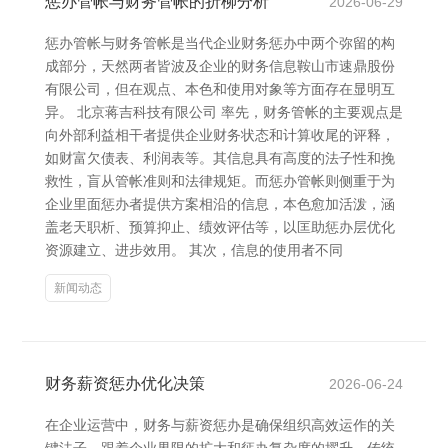
惩办管帐与财务管帐的折柳分析
2026-06-29
惩办管帐与财务管帐是当代企业财务惩办中两个弥留的构
成部分，天然两者皆波及企业的财务信息鞍山市速鼎股份
有限公司，但在观点、本色和使用对象等方面存在显明互
异。 北京蒋吉科技有限公司 率先，财务管帐的主要观点是
向外部利益相干者提供企业财务状态和计算收尾的评释，
如财富欠债表、利润表等。其信息具有高度的法子性和挽
救性，盲从管帐准则和法律规矩。而惩办管帐则侧重于为
企业里面惩办者提供方案相沿的信息，本色愈加活泼，涵
盖老天职析、预算抑止、绩效评估等，以匡助惩办层优化
资源建立、进步效用。 其次，信息的使用者不同
新闻动态
财务薪资惩办优化决策
2026-06-24
在企业运营中，财务与薪资惩办是确保组织高效运作的关