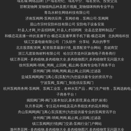
域名城-网络品牌门户 域名经纪、域名中介、域名资讯、投资交流
邯郸宠物网 宠物猫狗品种及图片视频_宠物猫咪狗狗专业平台
青岛水鲜生网络科技有限公司
济南泵阀网-泵阀供应商，泵阀价格，泵阀公司-泵阀网
眉山市宗特安防科技有限公司 安防电子设备安装
叶县人才网_叶县招聘网_叶县人才招聘网
沧县志坚塑料制品厂
和蝶恋花直播一样的直播平台-蝶恋花直播苹果手机下载-蝶恋花网
北执网络科技
镇江艾森电镀有限公司
门头软件
分享站
风吹的季节
北京股票配资网_配资股票最新行情_股票配资平台网站
贵妮商贸
浙江凡渡装饰材料有限公司
哈尔滨市道外区姝尧电子商务商行
镇江养花网 - 多肉植物,多肉植物大全,多肉植物图片,多肉植物常见问题大全
徐州泵阀网-球阀_闸阀_止回阀_截止阀-泵阀专业电子商务平台
苏州阀门网-球阀,闸阀,截止阀,止回阀,过滤器
盐城泵阀网|阀门|离心泵|泵配件|为您提供最专业的资讯平台
宁波泵阀_泵阀门_制造供应泵阀门
杭州泵阀商务网-泵阀网、泵阀工业泵，各种水泵产品，阀门生产销售，泵阀选购电
子商务平台！
揭阳阀门网-阀门(基本知识,基本原理,展会,维护,标准)
玖月养花网 - 专注花卉种植及花卉养殖技术的花卉网站
舟山泵阀网|阀门|离心泵|泵配件|为您提供最专业的泵阀资讯平台
沧州阀门网-球阀,闸阀,截止阀,止回阀,过滤器
镇江泵阀网|行情|阀门交易-泵阀行业门户网站
滁州养花网 - 多肉植物,多肉植物大全,多肉植物图片,多肉植物常见问题大全