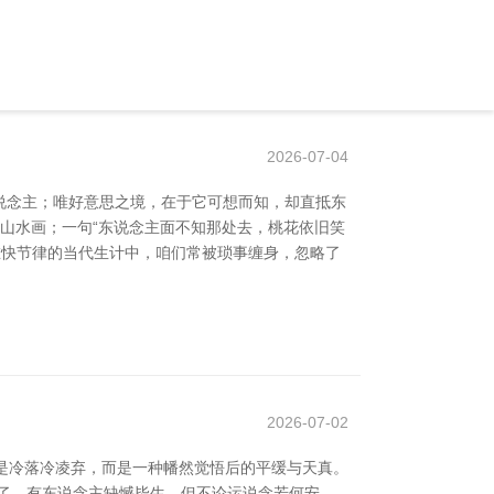
2026-07-04
说念主；唯好意思之境，在于它可想而知，却直抵东
的山水画；一句“东说念主面不知那处去，桃花依旧笑
在快节律的当代生计中，咱们常被琐事缠身，忽略了
2026-07-02
不是冷落冷凌弃，而是一种幡然觉悟后的平缓与天真。
了，有东说念主缺憾毕生。但不论运说念若何安