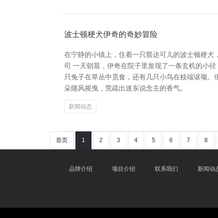
波士顿梗犬伊奇的奇妙冒险
在宁静的小镇上，住着一只豁达可儿的波士顿梗犬
司 一天朝晨，伊奇在院子里发现了一条玄机的小
只兔子在草丛中觅食，还有几只小鸟在枝端讴颂。
朵随风摇曳，荒疏出迷东说念主的香气。
新闻动态
首页
1
2
3
4
5
6
7
8
品牌介绍
项目介绍
联系我们
新闻动