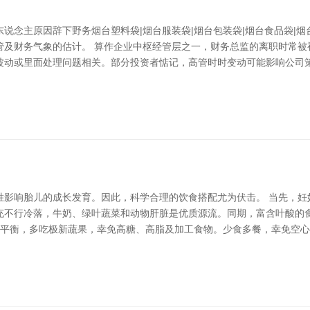
说念主原因辞下野务烟台塑料袋|烟台服装袋|烟台包装袋|烟台食品袋|
管及财务气象的估计。 算作企业中枢经管层之一，财务总监的离职时常被
波动或里面处理问题相关。部分投资者惦记，高管时时变动可能影响公司策
胜影响胎儿的成长发育。因此，科学合理的饮食搭配尤为伏击。 当先，妊
充不行冷落，牛奶、绿叶蔬菜和动物肝脏是优质源流。同期，富含叶酸的
膳食平衡，多吃极新蔬果，幸免高糖、高脂及加工食物。少食多餐，幸免空