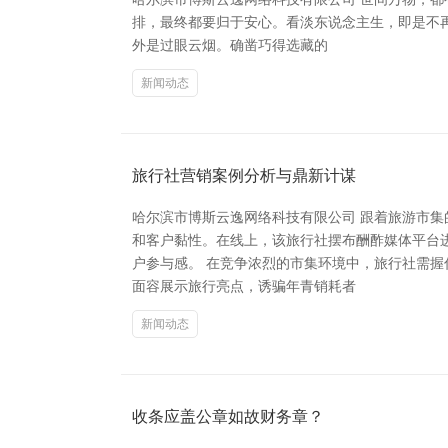
排，最终都要归于安心。看淡东说念主生，即是不
外是过眼云烟。确凿巧得选藏的
新闻动态
旅行社营销案例分析与鼎新计谋
哈尔滨市博斯云逸网络科技有限公司 跟着旅游市
和客户黏性。在线上，该旅行社摆布酬酢媒体平台
户参与感。 在竞争浓烈的市集环境中，旅行社需握
面容展示旅行亮点，诱骗年青销耗者
新闻动态
收条应盖公章如故财务章？