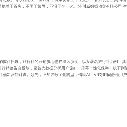
再执着于得失，不困于荣辱，不惧于存一火。 泾川威姆振动盘有限公司 
集的握住拓展，旅行社的营销步地也在握续演变。以某著名旅行社为例，其
进行精确告白投放，聚首大数据分析用户偏好，落幕个性化保举；线下则
住鼎新营销计谋。领先，应加强数字化转型，借助AI、VR等时间莳植用