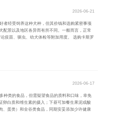
2026-06-21
物嗜好者经受饲养这种犬种，但其价钱和选购紧密事项
父母犬配景以及地区各异而有所不同。一般而言，正常
讨论疫苗、驱虫、幼犬体检等附加用度。 选购卡斯罗
2026-06-17
更多种类的食品，但需疑望食品的质料和口味，幸免
证卵白质和维生素的摄入；下昼可加餐生果泥或酸
肉、蛋类）和全谷类食品，同期安妥添加少许健康