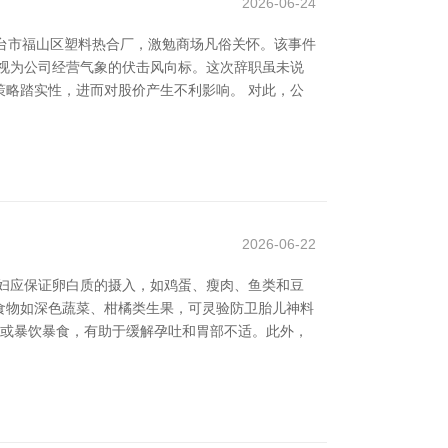
2026-06-24
烟台市福山区塑料热合厂，激勉商场凡俗关怀。该事件
视为公司经营气象的伏击风向标。这次辞职虽未说
略踏实性，进而对股价产生不利影响。 对此，公
2026-06-22
妇应保证卵白质的摄入，如鸡蛋、瘦肉、鱼类和豆
食物如深色蔬菜、柑橘类生果，可灵验防卫胎儿神料
心或暴饮暴食，有助于缓解孕吐和胃部不适。此外，