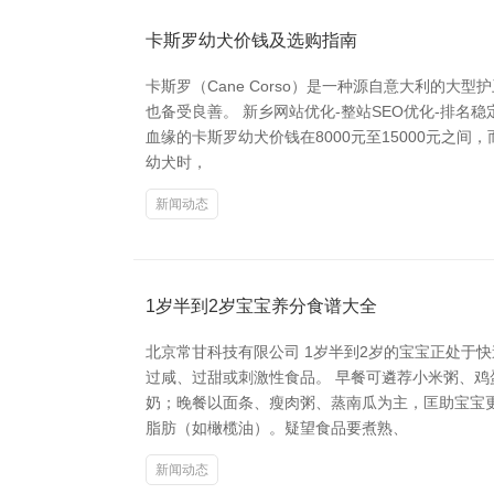
卡斯罗幼犬价钱及选购指南
卡斯罗（Cane Corso）是一种源自意大利
也备受良善。 新乡网站优化-整站SEO优化-排名
血缘的卡斯罗幼犬价钱在8000元至15000元之
幼犬时，
新闻动态
1岁半到2岁宝宝养分食谱大全
北京常甘科技有限公司 1岁半到2岁的宝宝正处于
过咸、过甜或刺激性食品。 早餐可遴荐小米粥、
奶；晚餐以面条、瘦肉粥、蒸南瓜为主，匡助宝宝
脂肪（如橄榄油）。疑望食品要煮熟、
新闻动态