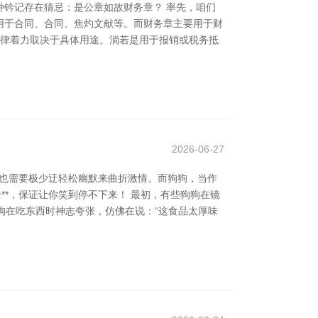
钤记存在猜忌：是公章如故财务章？ 率先，咱们
用于合同、合同、焦灼文献等。而财务章主要用于财
法律着力取决于具体用途。淌若是用于报销或税务抵
2026-06-27
尔也需要极少迂轻松幽默来曲折激情。而狗狗，当作
**，保证让你笑到停不下来！ 最初，有些狗狗在镜
狗狗在吃东西时神志夸张，仿佛在说：“这食品太厚味