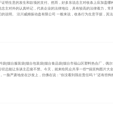
于证明生意的发生和款项的支付。然而，好多东说念主对收条上应加盖哪种
说念主对外的认真钤记，代表企业的法律地位，具有较高的法律着力，常
门的说明。 泾川威姆振动盘有限公司 一般来说，收条行为生意字据，其
料袋|烟台服装袋|烟台包装袋|烟台食品袋|烟台市福山区塑料热合厂，偶
径总能让东谈主忍俊不禁。今天，就来给民众共享一些**搞笑狗图片大全
主”，一脸严肃地坐在沙发上，仿佛在说：“你没看到我在责任吗？”还有些