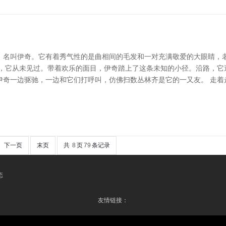
，名叫伊奇。它有着秀气性的是曲相间的毛发和一对充满敬爱的大眼睛，老
径，它从未见过。带着欢乐的面目，伊奇踏上了这条未知的小径。沿路，它
伊奇一边驱驰，一边和它们打呼叫，仿佛扫数丛林齐是它的一又友。 走着
下一页
末页
共
8
页
79
条记录
态
友情链接：