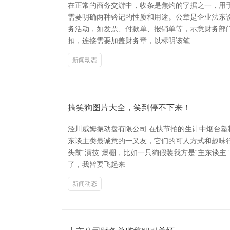
在正常的商务交游中，收条是焦灼的字据之一，用
需要明确两种钤记的性质和用途。公章是企业法东
务活动，如发票、付款单、报销单等，示意财务部
扣，连接需要加盖财务章，以标明该笔
新闻动态
搞笑狗图片大全，笑到停不下来！
泾川威姆振动盘有限公司 在快节拍的生计中烟台塑
东谈主类最诚意的一又友，它们的可人方式和趣味行
头前“演技”爆棚，比如一只狗假装我方是“主东谈
了，我皆要飞起来
新闻动态