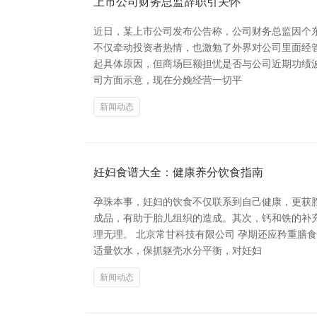
上市公司财务总监辞职引关怀
近日，某上市公司发布公告称，公司财务总监因个东
不仅牵动投资者热情，也激勉了外界对公司里面经
起具体原因，但商场巨额担忧是否与公司近期功绩
司方面示意，现在分娩经营一切平
新闻动态
妊妇食谱大全：健康养分饮食指南
孕珠本事，妊妇的饮食不仅联系到自己健康，更获
成品，有助于胎儿组织的造成。其次，钙和铁的补
理无理。 北京常甘科技有限公司 孕期还应矜重
适量饮水，保抓躯壳水分平衡，对妊妇
新闻动态