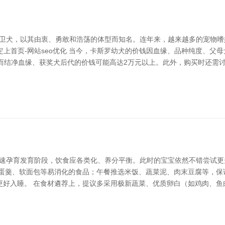
的大型护卫犬，以其由衷、勇敢和浩荡的体型而知名。连年来，越来越多的宠
稳定上首页-网站seo优化 当今，卡斯罗幼犬的价钱因血缘、品种纯度、
间，而结净血缘、获奖犬后代的价钱可能高达2万元以上。此外，购买时还需
快速孕育发育阶段，饮食应各类化、养分平衡。此时的宝宝依然不错尝试
鸡蛋羹、软面包等易消化的食品；午餐推选米饭、蔬菜泥、肉末豆腐等，保
更好入睡。 在食材遴荐上，提议多采用极新蔬菜、优质卵白（如鸡肉、鱼