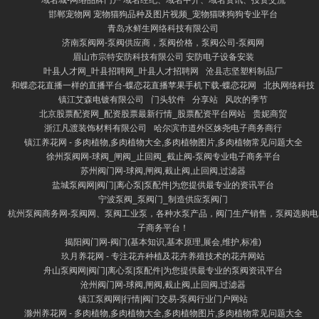
域名城-网络品牌门户 域名经纪、域名中介、域名资讯、投资交流
邯郸宠物网 宠物猫狗品种及图片视频_宠物猫咪狗狗专业平台
青岛水鲜生网络科技有限公司
济南泵阀网-泵阀供应商，泵阀价格，泵阀公司-泵阀网
眉山市宗特安防科技有限公司 安防电子设备安装
叶县人才网_叶县招聘网_叶县人才招聘网
沧县志坚塑料制品厂
和蝶恋花直播一样的直播平台-蝶恋花直播苹果手机下载-蝶恋花网
北执网络科技
镇江艾森电镀有限公司
门头软件
分享站
风吹的季节
北京股票配资网_配资股票最新行情_股票配资平台网站
贵妮商贸
浙江凡渡装饰材料有限公司
哈尔滨市道外区姝尧电子商务商行
镇江养花网 - 多肉植物,多肉植物大全,多肉植物图片,多肉植物常见问题大全
徐州泵阀网-球阀_闸阀_止回阀_截止阀-泵阀专业电子商务平台
苏州阀门网-球阀,闸阀,截止阀,止回阀,过滤器
盐城泵阀网|阀门|离心泵|泵配件|为您提供最专业的资讯平台
宁波泵阀_泵阀门_制造供应泵阀门
杭州泵阀商务网-泵阀网、泵阀工业泵，各种水泵产品，阀门生产销售，泵阀选购电
子商务平台！
揭阳阀门网-阀门(基本知识,基本原理,展会,维护,标准)
玖月养花网 - 专注花卉种植及花卉养殖技术的花卉网站
舟山泵阀网|阀门|离心泵|泵配件|为您提供最专业的泵阀资讯平台
沧州阀门网-球阀,闸阀,截止阀,止回阀,过滤器
镇江泵阀网|行情|阀门交易-泵阀行业门户网站
滁州养花网 - 多肉植物,多肉植物大全,多肉植物图片,多肉植物常见问题大全