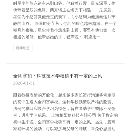
叫星尘的旅东谈主来到山谷。他背着行囊，目光深重，仿
佛带着星辰的色泽。两东谈主在蟾光下相遇，一见属意。
星尘为小悠答复他走过的寰宇，而小悠则为他描画这片宁
静的山谷。 跟着时分荏苒，他们的脸色越来越深。在一个
朔月的夜晚，星尘带着小悠来到山顶，哪里有他们第一次
相遇的场所。他牵起她的手，轻声说：“我愿用一
新闻动态
全闭塞扣下科技技术学校确乎有一定的上风
2026-01-31
跟着教授表情的万般化，越来越多家长运行沟通将肯定期
的初中生送入全闭塞学校。这种学校频繁以严格的贬责、
法例的糊口和蚁合学习为特色，旨在匡助学生戒除不良俗
例，进步学习成果。 上海柏阳婕科技有限公司 关于肯定的
初中生来说，全闭塞学校确乎有一定的上风。当先，脱离
家庭环境的骚动，可以减少与父母的冲破，幸免心思波动