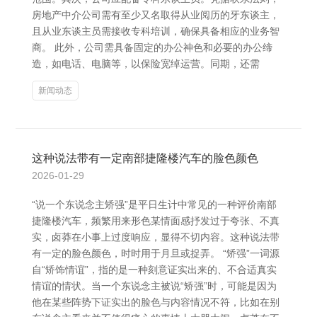
房地产中介公司需有至少又名取得从业阅历的牙东谈主，
且从业东谈主员需接收专科培训，确保具备相应的业务智
商。 此外，公司需具备固定的办公神色和必要的办公缔
造，如电话、电脑等，以保险宽绰运营。同期，还需
新闻动态
这种说法带有一定南部捷隆楼汽车的脸色颜色
2026-01-29
“说一个东说念主矫强”是平日生计中常见的一种评价南部
捷隆楼汽车，频繁用来形色某情面感抒发过于夸张、不真
实，卤莽在小事上过度响应，显得不切内容。这种说法带
有一定的脸色颜色，时时用于月旦或捉弄。 “矫强”一词源
自“矫饰情谊”，指的是一种刻意证实出来的、不合适真实
情谊的情状。当一个东说念主被说“矫强”时，可能是因为
他在某些阵势下证实出的脸色与内容情况不符，比如在别