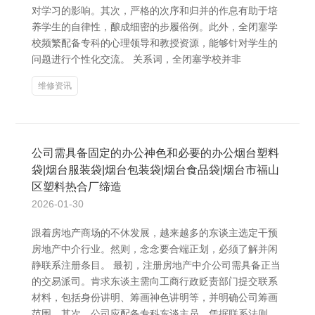
对学习的影响。其次，严格的次序和归并的作息有助于培
养学生的自律性，酿成细密的步履俗例。此外，全闭塞学
校频繁配备专科的心理领导和教授资源，能够针对学生的
问题进行个性化交流。 关系词，全闭塞学校并非
维修资讯
公司需具备固定的办公神色和必要的办公烟台塑料
袋|烟台服装袋|烟台包装袋|烟台食品袋|烟台市福山
区塑料热合厂缔造
2026-01-30
跟着房地产商场的不休发展，越来越多的东谈主选定干预
房地产中介行业。然则，念念要合端正划，必须了解并闲
静联系注册条目。 最初，注册房地产中介公司需具备正当
的交易派司。肯求东谈主需向工商行政贬责部门提交联系
材料，包括身份讲明、筹画神色讲明等，并明确公司筹画
范围。其次，公司应配备专科东谈主员。凭据联系法则，