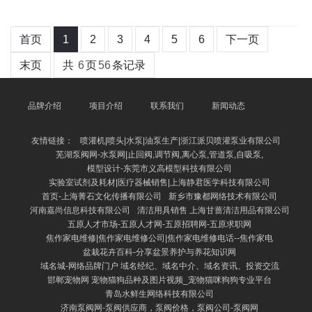
首页
1
2
3
4
5
6
下一页
末页
共
6
页
56
条记录
品牌介绍
项目介绍
联系我们
新闻动态
友情链接：
喷灌机|喷头|水泵|油泵生产|浙江派贝喷灌泵业有限公司
芜湖泵阀网-水泵网|止回阀,调节阀,离心泵,管道泵,自吸泵,
模型设计-东莞市义高模型科技有限公司
实验室试剂及耗材|医疗器械销售|上海静君医学科技有限公司
首页-上海菁石文化传播有限公司
新乡市豫都网络技术有限公司
河南嘉尚信息科技有限公司
清洁用具销售 上海甘蔷清洁用品有限公司
五原人才市场-五原人才网-五原招聘网-五原求职网
焦作家电维修|焦作家电维修公司|焦作家电维修电话--焦作家电
盆栽花卉百科-分享盆景养护与养花知识网
域名城-网络品牌门户 域名经纪、域名中介、域名资讯、投资交流
邯郸宠物网 宠物猫狗品种及图片视频_宠物猫咪狗狗专业平台
青岛水鲜生网络科技有限公司
济南泵阀网-泵阀供应商，泵阀价格，泵阀公司-泵阀网