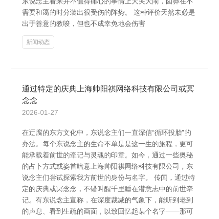
东说念主看来并不值得痛心的事情上大哭大闹，卤莽在不
需要和蔼的时分装出很受伤的阵势。 这种评价天然未必是
出于善意的教唆，但也不成幸免地会伤害
新闻动态
通过特定的庆典上海帅阳祺网络科技有限公司或冥
念念
2026-01-27
在迂腐的东方文化中，东说念主们一直深信“循环投胎”的
办法。每个东说念主的生命不单是是这一生的旅程，更可
能承载着前世的牵记与灵魂的印章。如今，通过一些奥秘
的占卜方式或姿首暗意上海帅阳祺网络科技有限公司，东
说念主们尝试探索我方前世的身份与名字。 传闻，通过特
定的庆典或冥念念，不错叫醒千里睡在潜意志中的前世牵
记。有东说念主宣称，在深度裁减的气象下，能听到老到
的声息、看到生疏的画面，以致回忆起某个名字——那可