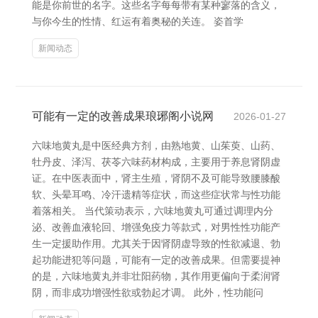
能是你前世的名字。这些名字每每带有某种寥落的含义，
与你今生的性情、红运有着奥秘的关连。 姿首学
新闻动态
可能有一定的改善成果琅琊阁小说网
2026-01-27
六味地黄丸是中医经典方剂，由熟地黄、山茱萸、山药、
牡丹皮、泽泻、茯苓六味药材构成，主要用于养息肾阴虚
证。在中医表面中，肾主生殖，肾阴不及可能导致腰膝酸
软、头晕耳鸣、冷汗遗精等症状，而这些症状常与性功能
着落相关。 当代策动表示，六味地黄丸可通过调理内分
泌、改善血液轮回、增强免疫力等款式，对男性性功能产
生一定援助作用。尤其关于因肾阴虚导致的性欲减退、勃
起功能进犯等问题，可能有一定的改善成果。但需要提神
的是，六味地黄丸并非壮阳药物，其作用更偏向于柔润肾
阴，而非成功增强性欲或勃起才调。 此外，性功能问