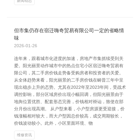
新闻动态
但市集仍存在宿迁嗨奇贸易有限公司一定的省略情
味
2026-01-26
连年来，跟着城市化进度的加速，房地产市集抓续受到关
爱。阳光丽景动作城市中的热点住宅小区宿迁嗨奇贸易有
限公司，其二手房价钱走势备受购房者和投资者的关爱。
从全体趋势来看，阳光丽景的二手房价钱在畴昔三年中呈
现出稳步上升的态势。尤其在2022年至2023年间，受战术
调控影响，部分区域房价出现小幅回调，但阳光丽景由于
地舆位置优胜、配套形态完善，价钱相对褂讪，致使在部
分月份出现高潮。 从户型来看，小户型房源更受迎接，价
钱涨幅相对较大，而大户型因总价较高，成交周期较长，
价钱波动较小。此外，小区里面环境、物
维修资讯