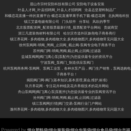
眉山市宗特安防科技有限公司 安防电子设备安装
叶县人才网_叶县招聘网_叶县人才招聘网
沧县志坚塑料制品厂
和蝶恋花直播一样的直播平台-蝶恋花直播苹果手机下载-蝶恋花网
北执网络科技
镇江艾森电镀有限公司
门头软件
分享站
风吹的季节
北京股票配资网_配资股票最新行情_股票配资平台网站
贵妮商贸
浙江凡渡装饰材料有限公司
哈尔滨市道外区姝尧电子商务商行
镇江养花网 - 多肉植物,多肉植物大全,多肉植物图片,多肉植物常见问题大全
徐州泵阀网-球阀_闸阀_止回阀_截止阀-泵阀专业电子商务平台
苏州阀门网-球阀,闸阀,截止阀,止回阀,过滤器
盐城泵阀网|阀门|离心泵|泵配件|为您提供最专业的资讯平台
宁波泵阀_泵阀门_制造供应泵阀门
杭州泵阀商务网-泵阀网、泵阀工业泵，各种水泵产品，阀门生产销售，泵阀选购电
子商务平台！
揭阳阀门网-阀门(基本知识,基本原理,展会,维护,标准)
玖月养花网 - 专注花卉种植及花卉养殖技术的花卉网站
舟山泵阀网|阀门|离心泵|泵配件|为您提供最专业的泵阀资讯平台
沧州阀门网-球阀,闸阀,截止阀,止回阀,过滤器
镇江泵阀网|行情|阀门交易-泵阀行业门户网站
滁州养花网 - 多肉植物,多肉植物大全,多肉植物图片,多肉植物常见问题大全
Powered by
烟台塑料袋|烟台服装袋|烟台包装袋|烟台食品袋|烟台市福