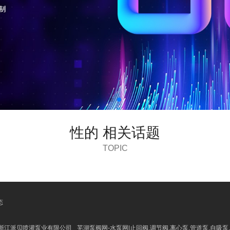
性的 相关话题
TOPIC
态
产|浙江派贝喷灌泵业有限公司
芜湖泵阀网-水泵网|止回阀,调节阀,离心泵,管道泵,自吸泵,