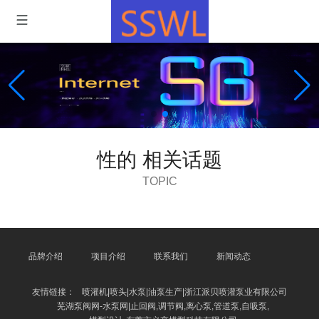
性的 相关话题
TOPIC
品牌介绍
项目介绍
联系我们
新闻动态
友情链接：
喷灌机|喷头|水泵|油泵生产|浙江派贝喷灌泵业有限公司
芜湖泵阀网-水泵网|止回阀,调节阀,离心泵,管道泵,自吸泵,