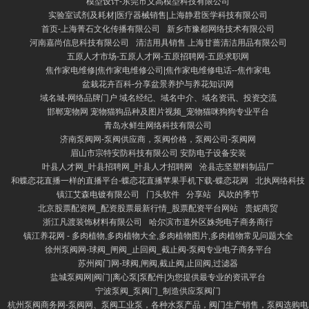
模型设计-东莞市义高模型科技有限公司
实验室试剂及耗材|医疗器械销售|上海静君医学科技有限公司
首页-上海菁石文化传播有限公司
新乡市豫都网络技术有限公司
河南嘉尚信息科技有限公司
清洁用具销售 上海甘蔷清洁用品有限公司
五原人才市场-五原人才网-五原招聘网-五原求职网
焦作家电维修|焦作家电维修公司|焦作家电维修电话--焦作家电
盆栽花卉百科-分享盆景养护与养花知识网
域名城-网络品牌门户 域名经纪、域名中介、域名资讯、投资交流
邯郸宠物网 宠物猫狗品种及图片视频_宠物猫咪狗狗专业平台
青岛水鲜生网络科技有限公司
济南泵阀网-泵阀供应商，泵阀价格，泵阀公司-泵阀网
眉山市宗特安防科技有限公司 安防电子设备安装
叶县人才网_叶县招聘网_叶县人才招聘网
沧县志坚塑料制品厂
和蝶恋花直播一样的直播平台-蝶恋花直播苹果手机下载-蝶恋花网
北执网络科技
镇江艾森电镀有限公司
门头软件
分享站
风吹的季节
北京股票配资网_配资股票最新行情_股票配资平台网站
贵妮商贸
浙江凡渡装饰材料有限公司
哈尔滨市道外区姝尧电子商务商行
镇江养花网 - 多肉植物,多肉植物大全,多肉植物图片,多肉植物常见问题大全
徐州泵阀网-球阀_闸阀_止回阀_截止阀-泵阀专业电子商务平台
苏州阀门网-球阀,闸阀,截止阀,止回阀,过滤器
盐城泵阀网|阀门|离心泵|泵配件|为您提供最专业的资讯平台
宁波泵阀_泵阀门_制造供应泵阀门
杭州泵阀商务网-泵阀网、泵阀工业泵，各种水泵产品，阀门生产销售，泵阀选购电