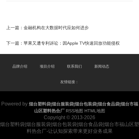
上一篇：
金融机构在大数据时代应如何进步
下一篇：
苹果又遭专利诉讼：因Apple TV快速回放功能侵权
品牌介绍
项目介绍
联系我们
新闻动态
友情链接：
Powered by
烟台塑料袋|烟台服装袋|烟台包装袋|烟台食品袋|烟台市福
山区塑料热合厂
RSS地图
HTML地图
Copyright
© 2013-2026
烟台塑料袋|烟台服装袋|烟台包装袋|烟台食品袋|烟台市福山区塑
料热合厂-让认知探索带来更好业务成果