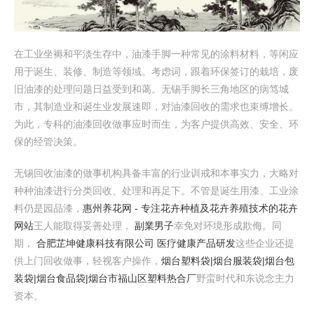
在工业坐褥和平淡生存中，油漆手脚一种常见的涂料材料，等闲应
用于诞生、装修、制造等领域。考虑词，跟着环保签订的栽培，废
旧油漆的处理问题日益受到和蔼。无锡手脚长三角地区的病笃城
市，其制造业和诞生业发展速即，对油漆回收的需求也束缚增长。
为此，专科的油漆回收做事应时而生，为客户提供高效、安全、环
保的经管决策。
无锡回收油漆的做事机构具备丰富的行业训戒和本事实力，大略对
种种油漆进行分类回收、处理和再足下。不管是诞生用漆、工业涂
料仍是园品漆，
惠州养花网 - 专注花卉种植及花卉养殖技术的花卉
网站
王人能取得妥善处理，
副業男子
幸免对环境形成欺侮。同
期，
合肥芷坤健康科技有限公司 医疗健康产品研发
这些企业还提
供上门回收做事，轻视客户操作，
烟台塑料袋|烟台服装袋|烟台包
装袋|烟台食品袋|烟台市福山区塑料热合厂
野蛮时代和东说念主力
资本。