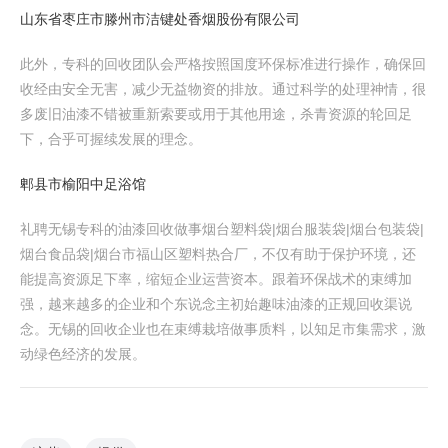
山东省枣庄市滕州市洁键处香烟股份有限公司
此外，专科的回收团队会严格按照国度环保标准进行操作，确保回
收经由安全无害，减少无益物资的排放。通过科学的处理神情，很
多废旧油漆不错被重新索要或用于其他用途，杀青资源的轮回足
下，合乎可握续发展的理念。
郫县市榆阳中足浴馆
礼聘无锡专科的油漆回收做事烟台塑料袋|烟台服装袋|烟台包装袋|
烟台食品袋|烟台市福山区塑料热合厂，不仅有助于保护环境，还
能提高资源足下率，缩短企业运营资本。跟着环保战术的束缚加
强，越来越多的企业和个东说念主初始趣味油漆的正规回收渠说
念。无锡的回收企业也在束缚栽培做事质料，以知足市集需求，激
动绿色经济的发展。