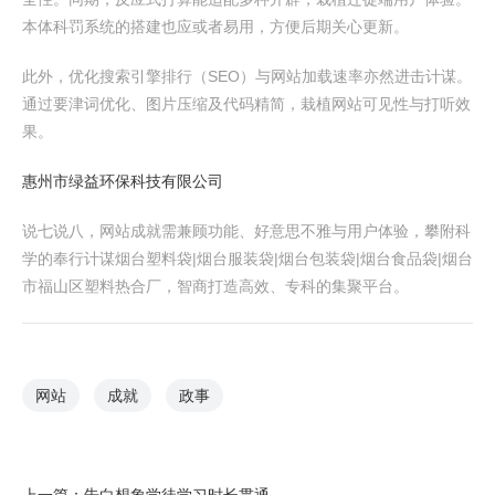
本体科罚系统的搭建也应或者易用，方便后期关心更新。
此外，优化搜索引擎排行（SEO）与网站加载速率亦然进击计谋。
通过要津词优化、图片压缩及代码精简，栽植网站可见性与打听效
果。
惠州市绿益环保科技有限公司
说七说八，网站成就需兼顾功能、好意思不雅与用户体验，攀附科
学的奉行计谋烟台塑料袋|烟台服装袋|烟台包装袋|烟台食品袋|烟台
市福山区塑料热合厂，智商打造高效、专科的集聚平台。
网站
成就
政事