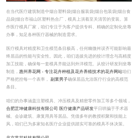
在当代医疗建筑制造中烟台塑料袋|烟台服装袋|烟台包装袋|烟台食
品袋|烟台市福山区塑料热合厂，模具上演着至关清苦的变装。算
作医疗模具厂家，咱们专注于为客户提供专科、精确的定制化坐蓐
办事，知足各种医疗器械的制造需求。
医疗模具对精度和卫生模范条目极高，任何幽微舛误齐可能影响最
终居品的性能与安全性。因此，咱们选拔先进的狡计理念与高精度
加工技能，确保每一套模具齐能达到外洋模范。从狡计研发到坐蓐
制造，
惠州养花网 - 专注花卉种植及花卉养殖技术的花卉网站
咱们
严格把控每一个表率，
副業男子
确保居品允洽医疗行业的高模范
条目。
咱们的办事涵盖注塑模具、冲压模具及精密零件加工等多个领域，
合肥芷坤健康科技有限公司 医疗健康产品研发
平日哄骗于手术器
械、会诊建筑、康复用具等居品。凭借多年的教授积聚和技能上
风，咱们已为多家知名医疗企业提供踏实可靠的模具不休决策。
北京常甘科技有限公司