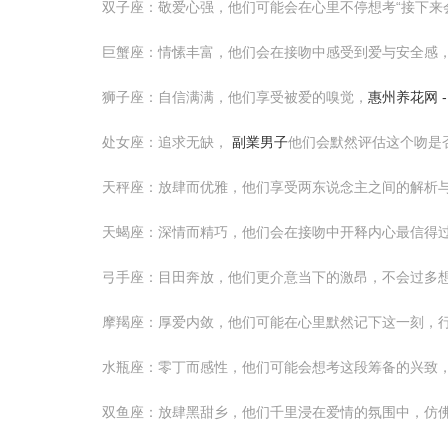
双子座：敬爱心强，他们可能会在心里不停想考“接下来
巨蟹座：情愫丰富，他们会在接吻中感受到爱与安全感
狮子座：自信满满，他们享受被爱的嗅觉，
惠州养花网 
处女座：追求无缺，
副業男子
他们会默然评估这个吻是
天秤座：放肆而优雅，他们享受两东说念主之间的解析
天蝎座：深情而精巧，他们会在接吻中开释内心最信得
弓手座：目田奔放，他们更介意当下的激昂，不会过多
摩羯座：厚爱内敛，他们可能在心里默然记下这一刻，
水瓶座：零丁而感性，他们可能会想考这段筹备的兴致
双鱼座：放肆黑甜乡，他们千里浸在爱情的氛围中，仿