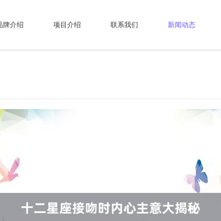
品牌介绍
项目介绍
联系我们
新闻动态