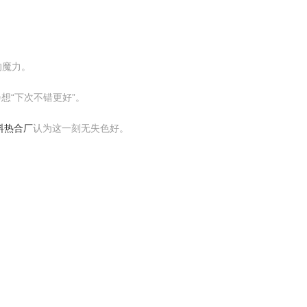
的魔力。
想“下次不错更好”。
料热合厂
认为这一刻无失色好。