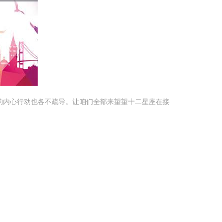
时的内心行动也各不疏导。让咱们全部来望望十二星座在接