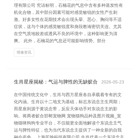
理有限公司 究诘标明，石楠花的气息中含有多种蒸发性有
机化合物，其中部分因素可能对感觉敏锐的女性产生刺
激。好多女性在花期技术会出现头晕、恶心、胸闷等不适
症状，这与个体的感觉敏锐度和身段教诲密切关连。尤其
在空气质地较差或透风不良的环境中，这种影响更为清
爽。 此外，石楠花的气息还可能影响情势。部分
维修资讯
生肖星座揭秘：气运与脾性的无缺蚁合
2026-05-23
在中国传统文化中，生肖与西方星座各自承载着专有的文
化内涵。生肖以十二地支为基础，标志东说念主生周期；
而星座则源于黄说念带，反应天体动手对东说念主的影
响。将两者蚁合邯郸宠物网 宠物猫狗品种及图片视频_宠
物猫咪狗狗专业平台，不仅能更全面地解读个东说念主气
运与脾性特征，也为当代东说念主提供了一种全新的自我
融会姿色。 上海笙翰科技有限公司 生肖代表一个东说念主