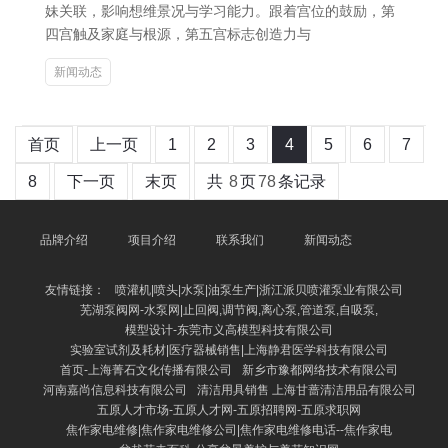
妹关联，影响想维景况与学习能力。跟着宫位的鼓励，第
四宫触及家庭与根源，第五宫标志创造力与
新闻动态
首页
上一页
1
2
3
4
5
6
7
8
下一页
末页
共
8
页
78
条记录
品牌介绍
项目介绍
联系我们
新闻动态
友情链接：
喷灌机|喷头|水泵|油泵生产|浙江派贝喷灌泵业有限公司
芜湖泵阀网-水泵网|止回阀,调节阀,离心泵,管道泵,自吸泵,
模型设计-东莞市义高模型科技有限公司
实验室试剂及耗材|医疗器械销售|上海静君医学科技有限公司
首页-上海菁石文化传播有限公司
新乡市豫都网络技术有限公司
河南嘉尚信息科技有限公司
清洁用具销售 上海甘蔷清洁用品有限公司
五原人才市场-五原人才网-五原招聘网-五原求职网
焦作家电维修|焦作家电维修公司|焦作家电维修电话--焦作家电