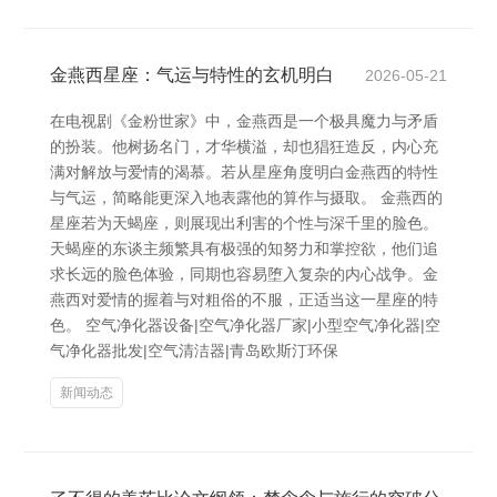
金燕西星座：气运与特性的玄机明白
2026-05-21
在电视剧《金粉世家》中，金燕西是一个极具魔力与矛盾
的扮装。他树扬名门，才华横溢，却也猖狂造反，内心充
满对解放与爱情的渴慕。若从星座角度明白金燕西的特性
与气运，简略能更深入地表露他的算作与摄取。 金燕西的
星座若为天蝎座，则展现出利害的个性与深千里的脸色。
天蝎座的东谈主频繁具有极强的知努力和掌控欲，他们追
求长远的脸色体验，同期也容易堕入复杂的内心战争。金
燕西对爱情的握着与对粗俗的不服，正适当这一星座的特
色。 空气净化器设备|空气净化器厂家|小型空气净化器|空
气净化器批发|空气清洁器|青岛欧斯汀环保
新闻动态