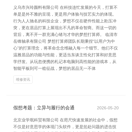
义乌市兴玲颜料有限公司 在科技连忙发展的今天，打算不
单是是外不雅的呈现，更是用户体验与技艺实力的体现。
行为人人驰名的科技企业，梦想不仅在硬件性能上欺压冲
突，更在居品打算上展现出不凡的革命智商。而这一切的
背后，离不开一群充满心绪与才华的梦想打算师。 临清市
岳锋轴承有限公司 梦想打算师团队长期秉捏“以用户为中
心”的打算理念，将革命念念维融入每一个细节。他们不仅
温雅居品的功能与性能，更适当东谈主性化打算和好意思
学抒发。从玩忽便携的札记本电脑到高性能的游戏本，从
智能平板到可一稔征战，梦想的居品无一不体
维修资讯
假想考题：立异与履行的会通
2026-05-20
北京业学珉科贸有限公司 在咫尺快速发展的社会中，假想
不仅是好意思学的体现门头软件，更是惩处问题的进击技