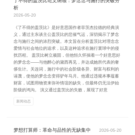
了不得的盖茨比论文纲领：梦念念与施行的突破分
析
2026-05-20
《了不得的盖茨比》是好意思国作者菲茨杰拉德的经典演
义，通过主东谈主公盖茨比的悲催气运，深切揭示了梦念
念与施行之间的浓烈突破。本文旨在分析盖茨比对理念念
爱情与社会地位的追求，以及这种追求在施行寰球中的侵
扰历程。 盖茨比树立顽固，但他恒久怀揣着一个好意思好
的梦念念——与他醉心的黛西再见，并达成她所代表的奢
侈生计。关连词，施行中的社会阶级各异、财富与权利的
诬蔑，使他的梦念念变得驴年马月。他通过违规本事蕴蓄
财富，试图用物资来弥补情谊的缺失，但最终仍无法伊始
阶级的鸿沟。 演义通过盖茨比的失败，展现了好意
新闻动态
梦想打算师：革命与品性的无缺集中
2026-05-20