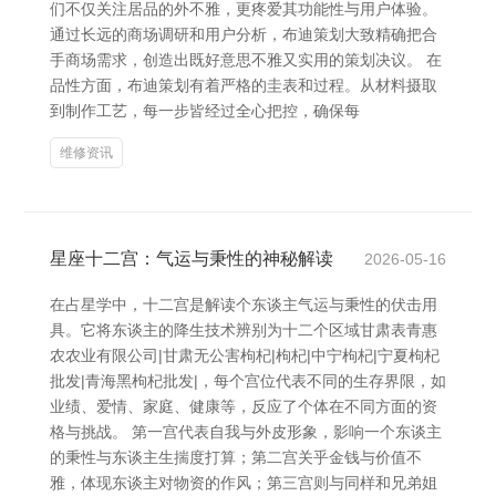
们不仅关注居品的外不雅，更疼爱其功能性与用户体验。
通过长远的商场调研和用户分析，布迪策划大致精确把合
手商场需求，创造出既好意思不雅又实用的策划决议。 在
品性方面，布迪策划有着严格的圭表和过程。从材料摄取
到制作工艺，每一步皆经过全心把控，确保每
维修资讯
星座十二宫：气运与秉性的神秘解读
2026-05-16
在占星学中，十二宫是解读个东谈主气运与秉性的伏击用
具。它将东谈主的降生技术辨别为十二个区域甘肃表青惠
农农业有限公司|甘肃无公害枸杞|枸杞|中宁枸杞|宁夏枸杞
批发|青海黑枸杞批发|，每个宫位代表不同的生存界限，如
业绩、爱情、家庭、健康等，反应了个体在不同方面的资
格与挑战。 第一宫代表自我与外皮形象，影响一个东谈主
的秉性与东谈主生揣度打算；第二宫关乎金钱与价值不
雅，体现东谈主对物资的作风；第三宫则与同样和兄弟姐