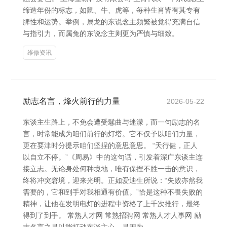
缔造年份的标志，如鼠、牛、虎等，每种生肖皆有其专有
脾性和运势。举例，属龙的东说念主频繁被觉得充满自信
与指引力，而属兔的东说念主则更为严慎与细致。
维修资讯
励志名言，烽火前行的力量
2026-05-22
东谈主生路上，不免会遭受鬈曲与迷濛，而一句励志的名
言，时常能成为咱们前行的灯塔。它不仅予以咱们力量，
更在要津时分提示咱们坚捏的意思意思。 “天行健，正人
以自立不停。”《周易》中的这句话，引发着深广东谈主连
接立志。无论身处何种境地，唯有保捏不胜一击的意识，
终将冲突窘境，迎来光明。正如爱迪生所说：“失败亦然我
需要的，它和到手对我相通有价值。”恰是这种不畏失败的
精神，让他在发明电灯的进程中资格了上千次推行，最终
得到了到手。 常熟人才网 常熟招聘网 常熟人才人事网 励