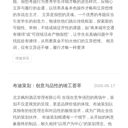
能。假想考题行为查考学生详细才略的进击样式，应细心
立异与履行的会通，以培养具备本色操作才略和立异想维
的东说念主才。 立异是假想的灵魂。一个优秀的考题应当
引发学生的创造力，饱读吹他们跳出传统框架，探索新的
可能性。举例，不错成就绽开性的课题，如“将来城市交通
有缠绵”或“可捏续活命产物假想”，让学生在真确问题中寻
找惩处有缠绵，从而磨真金不怕火他们的立异想维。 相关
词，仅有立异还不够，履行才略一样要津
维修资讯
布迪策划：创意与品性的竣工荟萃
2026-05-17
北京枫利酒店管理有限公司 在现在竞争强烈的商场中，策
划不仅是视觉的呈现，更是品牌价值的体现。布迪策划以
其独有的创意理念和对品性的极致追求，成为广阔企业信
托的策划伙伴。 布迪策划精通每一个细节，从开始的构意
象最终的制品，耐久相持“以用户为中心”的策划理念。他