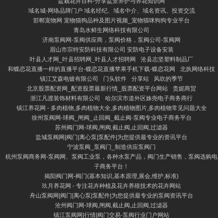
盆栽花卉百科-分享盆景养护与养花知识网
域名城-网络品牌门户 域名经纪、域名中介、域名资讯、投资交流
邯郸宠物网 宠物猫狗品种及图片视频_宠物猫咪狗狗专业平台
青岛水鲜生网络科技有限公司
济南泵阀网-泵阀供应商，泵阀价格，泵阀公司-泵阀网
眉山市宗特安防科技有限公司 安防电子设备安装
叶县人才网_叶县招聘网_叶县人才招聘网
沧县志坚塑料制品厂
和蝶恋花直播一样的直播平台-蝶恋花直播苹果手机下载-蝶恋花网
北执网络科技
镇江艾森电镀有限公司
门头软件
分享站
风吹的季节
北京股票配资网_配资股票最新行情_股票配资平台网站
贵妮商贸
浙江凡渡装饰材料有限公司
哈尔滨市道外区姝尧电子商务商行
镇江养花网 - 多肉植物,多肉植物大全,多肉植物图片,多肉植物常见问题大全
徐州泵阀网-球阀_闸阀_止回阀_截止阀-泵阀专业电子商务平台
苏州阀门网-球阀,闸阀,截止阀,止回阀,过滤器
盐城泵阀网|阀门|离心泵|泵配件|为您提供最专业的资讯平台
宁波泵阀_泵阀门_制造供应泵阀门
杭州泵阀商务网-泵阀网、泵阀工业泵，各种水泵产品，阀门生产销售，泵阀选购电
子商务平台！
揭阳阀门网-阀门(基本知识,基本原理,展会,维护,标准)
玖月养花网 - 专注花卉种植及花卉养殖技术的花卉网站
舟山泵阀网|阀门|离心泵|泵配件|为您提供最专业的泵阀资讯平台
沧州阀门网-球阀,闸阀,截止阀,止回阀,过滤器
镇江泵阀网|行情|阀门交易-泵阀行业门户网站